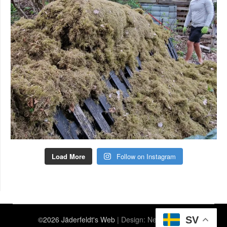
Load More
Follow on Instagram
SV
©2026 Jäderfeldt's Web
| Design:
Newspaperly