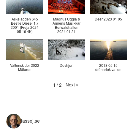
Askeladden 645
Magnus Uggla &
Deer 2023 01 05
Beetle Diesel 1.7
Armens Musikkår
2001 (Freja 2024
Berwaldhallen
05 16 4K)
2024.01.21
Vattenskidor 2022
Dovhjort
2018 05 15
Mälaren
drönarlek vatten
Next
»
1
/
2
lassej.se