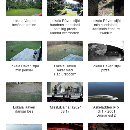
Lokala Vargen
Lokala Räven stjäl
Lokala Räven stjäl
besöker tomten
hundens tennisboll
min hunds boll.
som låg precis
#animals #nature
utanför ytterdörren.
#wildlife
Lokala Räven stjäl
Lokala Räven
Lokala Räven stjäl
min pensel
leker med
pizza.
Rådjursbock?
Lokala Räven
MissLiDalhalla2024
Askeladden 645
dansar loss
08 17
Tdi 1,7 2001.
Drönartest 2