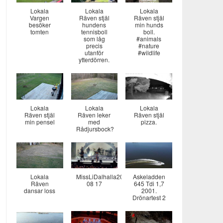
Lokala
Lokala
Lokala
Vargen
Räven stjäl
Räven stjäl
besöker
hundens
min hunds
tomten
tennisboll
boll.
som låg
#animals
precis
#nature
utanför
#wildlife
ytterdörren.
Lokala
Lokala
Lokala
Räven stjäl
Räven leker
Räven stjäl
min pensel
med
pizza.
Rådjursbock?
Lokala
MissLiDalhalla2024
Askeladden
Räven
08 17
645 Tdi 1,7
dansar loss
2001.
Drönartest 2