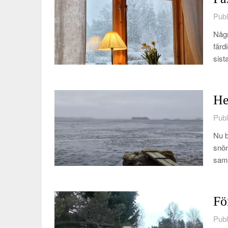
Publ
Någr
färd
sist
He
Publ
Nu b
snön
samt
Fö
Publ