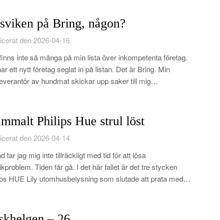
sviken på Bring, någon?
icerat den 2026-04-16
finns inte så många på min lista över inkompetenta företag.
ar ett nytt företag seglat in på listan. Det är Bring. Min
everantör av hundmat skickar upp saker till mig…
mmalt Philips Hue strul löst
icerat den 2026-04-14
d tar jag mig inte tillräckligt med tid för att lösa
ikproblem. Tiden får gå. I det här fallet är det tre stycken
ips HUE Lily utomhusbelysning som slutade att prata med…
skhelgen – 26