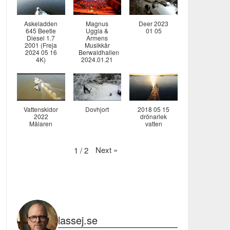
Askeladden
Magnus
Deer 2023
645 Beetle
Uggla &
01 05
Diesel 1.7
Armens
2001 (Freja
Musikkår
2024 05 16
Berwaldhallen
4K)
2024.01.21
Vattenskidor
Dovhjort
2018 05 15
2022
drönarlek
Mälaren
vatten
Next
»
1
/
2
lassej.se