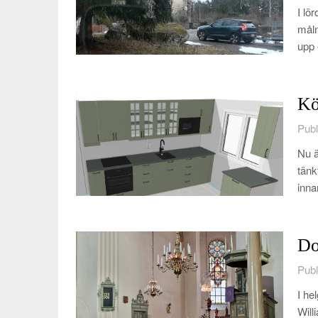
I lö
måln
upp 
Kö
Publ
Nu ä
tänk
inna
Do
Publ
I he
Will