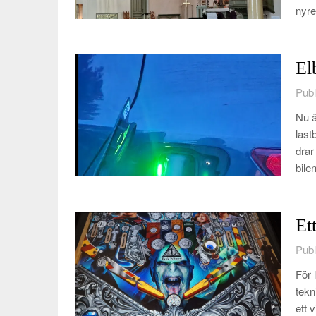
nyre
El
Publ
Nu ä
last
drar
bile
Et
Publ
För 
tekni
ett 