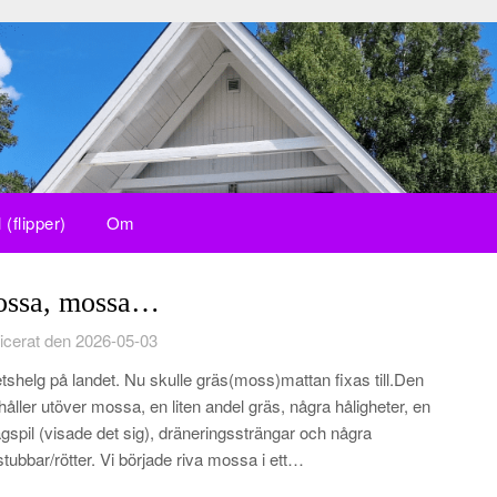
 (flipper)
Om
ssa, mossa…
icerat den 2026-05-03
tshelg på landet. Nu skulle gräs(moss)mattan fixas till.Den
håller utöver mossa, en liten andel gräs, några håligheter, en
ågspil (visade det sig), dräneringssträngar och några
stubbar/rötter. Vi började riva mossa i ett…