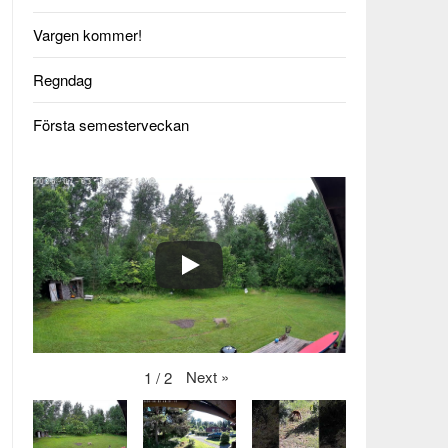
Vargen kommer!
Regndag
Första semesterveckan
Next
»
1
/
2