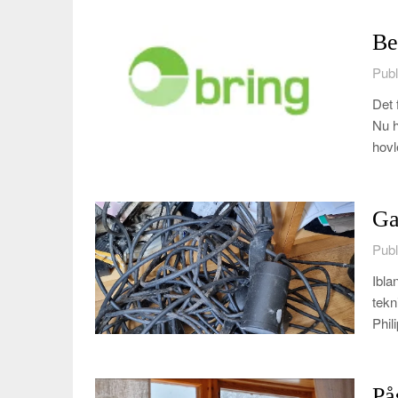
Be
Publ
Det 
Nu h
hovl
Ga
Publ
Iblan
tekn
Phil
På