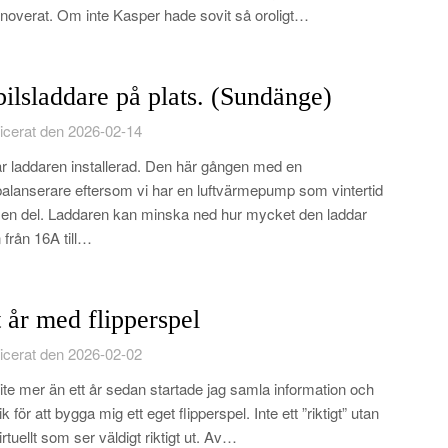
noverat. Om inte Kasper hade sovit så oroligt…
bilsladdare på plats. (Sundänge)
icerat den 2026-02-14
r laddaren installerad. Den här gången med en
balanserare eftersom vi har en luftvärmepump som vintertid
 en del. Laddaren kan minska ned hur mycket den laddar
n från 16A till…
t år med flipperspel
icerat den 2026-02-02
lite mer än ett år sedan startade jag samla information och
k för att bygga mig ett eget flipperspel. Inte ett ”riktigt” utan
virtuellt som ser väldigt riktigt ut. Av…