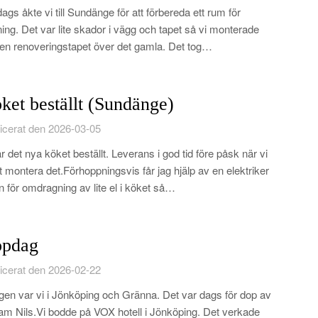
rdags åkte vi till Sundänge för att förbereda ett rum för
ing. Det var lite skador i vägg och tapet så vi monterade
en renoveringstapet över det gamla. Det tog…
ket beställt (Sundänge)
icerat den 2026-03-05
r det nya köket beställt. Leverans i god tid före påsk när vi
t montera det.Förhoppningsvis får jag hjälp av en elektriker
n för omdragning av lite el i köket så…
pdag
icerat den 2026-02-22
lgen var vi i Jönköping och Gränna. Det var dags för dop av
iam Nils.Vi bodde på VOX hotell i Jönköping. Det verkade