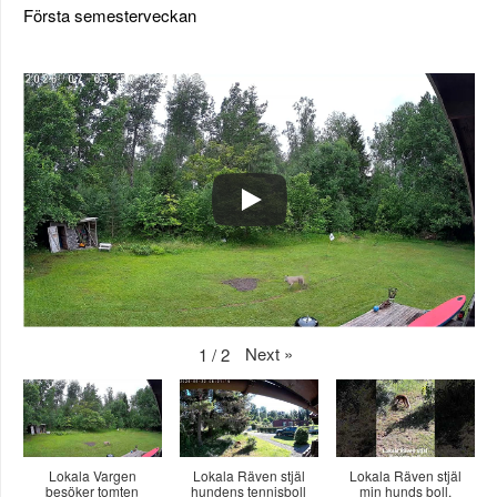
Första semesterveckan
Next
»
1
/
2
Lokala Vargen
Lokala Räven stjäl
Lokala Räven stjäl
besöker tomten
hundens tennisboll
min hunds boll.