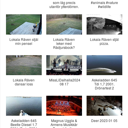
som låg precis
#animals #nature
utanför ytterdörren.
#wildlife
Lokala Räven stjäl
Lokala Räven
Lokala Räven stjäl
min pensel
leker med
pizza.
Rådjursbock?
Lokala Räven
MissLiDalhalla2024
Askeladden 645
dansar loss
08 17
Tdi 1,7 2001.
Drönartest 2
Askeladden 645
Magnus Uggla &
Deer 2023 01 05
Beetle Diesel 1.7
Armens Musikkår