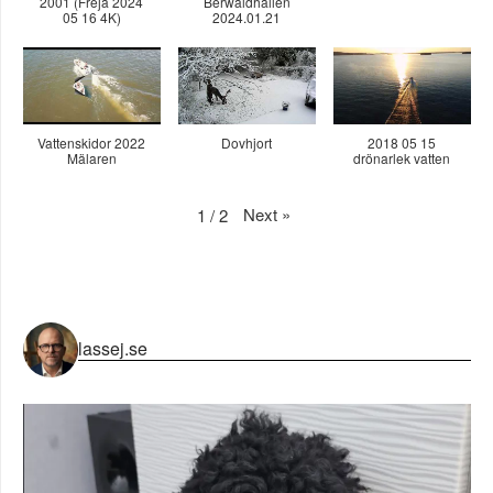
2001 (Freja 2024
Berwaldhallen
05 16 4K)
2024.01.21
Vattenskidor 2022
Dovhjort
2018 05 15
Mälaren
drönarlek vatten
Next
»
1
/
2
lassej.se