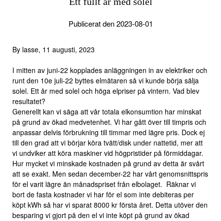
Ett fullt år med solel
Publicerat den 2023-08-01
By lasse, 11 augusti, 2023
I mitten av juni-22 kopplades anläggningen in av elektriker och
runt den 10e juli-22 byttes elmätaren så vi kunde börja sälja
solel. Ett år med solel och höga elpriser på vintern. Vad blev
resultatet?
Generellt kan vi säga att vår totala elkonsumtion har minskat
på grund av ökad medvetenhet. Vi har gått över till timpris och
anpassar delvis förbrukning till timmar med lägre pris. Dock ej
till den grad att vi börjar köra tvätt/disk under nattetid, mer att
vi undviker att köra maskiner vid högpristider på förmiddagar.
Hur mycket vi minskade kostnaden på grund av detta är svårt
att se exakt. Men sedan december-22 har vårt genomsnittspris
för el varit lägre än månadspriset från elbolaget. Räknar vi
bort de fasta kostnader vi har för el som inte debiteras per
köpt kWh så har vi sparat 8000 kr första året. Detta utöver den
besparing vi gjort på den el vi inte köpt på grund av ökad