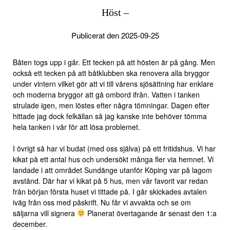
Höst –
Publicerat den 2025-09-25
Båten togs upp i går. Ett tecken på att hösten är på gång. Men
också ett tecken på att båtklubben ska renovera alla bryggor
under vintern vilket gör att vi till vårens sjösättning har enklare
och moderna bryggor att gå ombord ifrån. Vatten i tanken
strulade igen, men löstes efter några tömningar. Dagen efter
hittade jag dock felkällan så jag kanske inte behöver tömma
hela tanken i vår för att lösa problemet.
I övrigt så har vi budat (med oss själva) på ett fritidshus. Vi har
kikat på ett antal hus och undersökt många fler via hemnet. Vi
landade i att området Sundänge utanför Köping var på lagom
avstånd. Där har vi kikat på 5 hus, men vår favorit var redan
från början första huset vi tittade på. I går skickades avtalen
iväg från oss med påskrift. Nu får vi avvakta och se om
säljarna vill signera
Planerat övertagande är senast den 1:a
december.