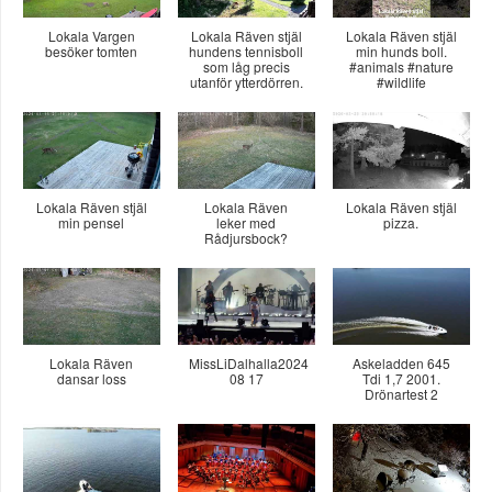
Lokala Vargen
Lokala Räven stjäl
Lokala Räven stjäl
besöker tomten
hundens tennisboll
min hunds boll.
som låg precis
#animals #nature
utanför ytterdörren.
#wildlife
Lokala Räven stjäl
Lokala Räven
Lokala Räven stjäl
min pensel
leker med
pizza.
Rådjursbock?
Lokala Räven
MissLiDalhalla2024
Askeladden 645
dansar loss
08 17
Tdi 1,7 2001.
Drönartest 2