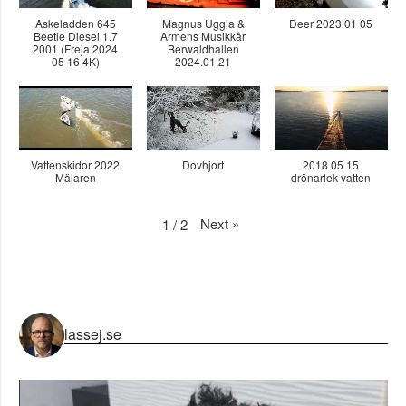
Askeladden 645
Magnus Uggla &
Deer 2023 01 05
Beetle Diesel 1.7
Armens Musikkår
2001 (Freja 2024
Berwaldhallen
05 16 4K)
2024.01.21
Vattenskidor 2022
Dovhjort
2018 05 15
Mälaren
drönarlek vatten
Next
»
1
/
2
lassej.se