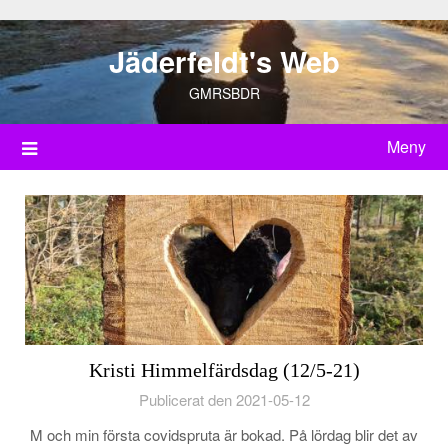
Hoppa
till
Jäderfeldt's Web
innehåll
GMRSBDR
Meny
Kristi Himmelfärdsdag (12/5-21)
Publicerat den 2021-05-12
M och min första covidspruta är bokad. På lördag blir det av