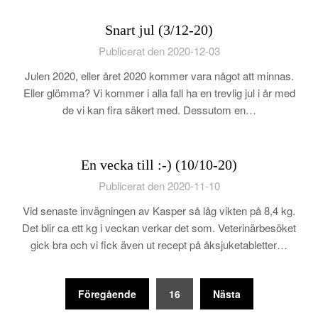
Snart jul (3/12-20)
Publicerat den 2020-12-03
Julen 2020, eller året 2020 kommer vara något att minnas.
Eller glömma? Vi kommer i alla fall ha en trevlig jul i år med
de vi kan fira säkert med. Dessutom en…
En vecka till :-) (10/10-20)
Publicerat den 2020-11-10
Vid senaste invägningen av Kasper så låg vikten på 8,4 kg.
Det blir ca ett kg i veckan verkar det som. Veterinärbesöket
gick bra och vi fick även ut recept på åksjuketabletter…
Sidnumrering
Föregående
16
Nästa
för