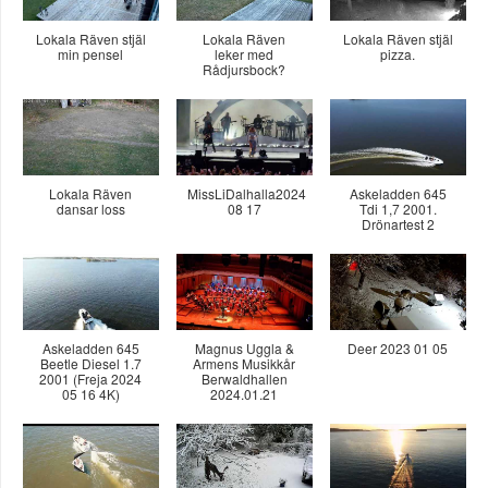
Lokala Räven stjäl
Lokala Räven
Lokala Räven stjäl
min pensel
leker med
pizza.
Rådjursbock?
Lokala Räven
MissLiDalhalla2024
Askeladden 645
dansar loss
08 17
Tdi 1,7 2001.
Drönartest 2
Askeladden 645
Magnus Uggla &
Deer 2023 01 05
Beetle Diesel 1.7
Armens Musikkår
2001 (Freja 2024
Berwaldhallen
05 16 4K)
2024.01.21