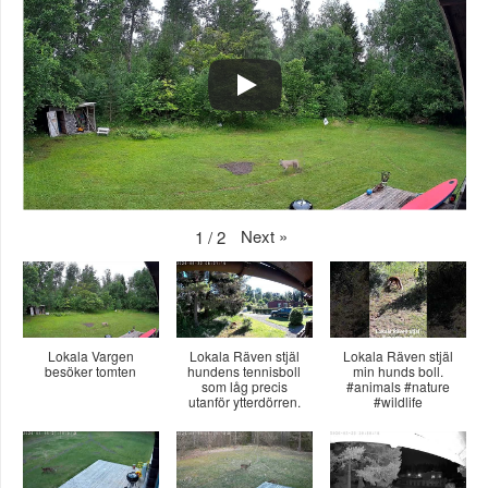
Next
»
1
/
2
Lokala Vargen
Lokala Räven stjäl
Lokala Räven stjäl
besöker tomten
hundens tennisboll
min hunds boll.
som låg precis
#animals #nature
utanför ytterdörren.
#wildlife