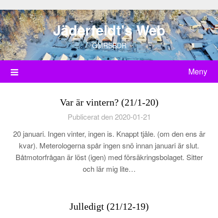
Hoppa
till
Jäderfeldt's Web
innehåll
GMRSBDR
Meny
Var är vintern? (21/1-20)
Publicerat den 2020-01-21
20 januari. Ingen vinter, ingen is. Knappt tjäle. (om den ens är
kvar). Meterologerna spår ingen snö innan januari är slut.
Båtmotorfrågan är löst (igen) med försäkringsbolaget. Sitter
och lär mig lite…
Julledigt (21/12-19)