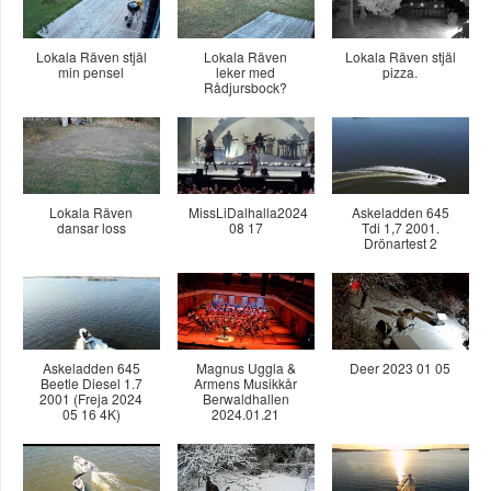
Lokala Räven stjäl
Lokala Räven
Lokala Räven stjäl
min pensel
leker med
pizza.
Rådjursbock?
Lokala Räven
MissLiDalhalla2024
Askeladden 645
dansar loss
08 17
Tdi 1,7 2001.
Drönartest 2
Askeladden 645
Magnus Uggla &
Deer 2023 01 05
Beetle Diesel 1.7
Armens Musikkår
2001 (Freja 2024
Berwaldhallen
05 16 4K)
2024.01.21