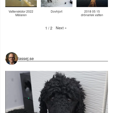
Vattenskidor 2022
Dovhjort
2018 05 15
Mälaren
drönarlek vatten
Next
»
1
/
2
lassej.se