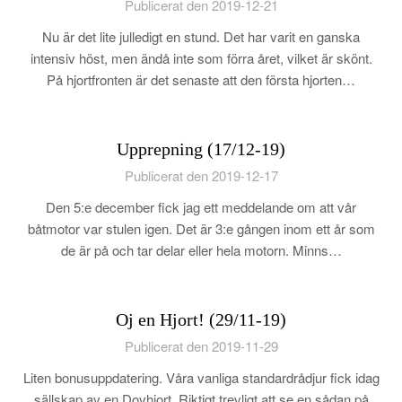
Publicerat den 2019-12-21
Nu är det lite julledigt en stund. Det har varit en ganska
intensiv höst, men ändå inte som förra året, vilket är skönt.
På hjortfronten är det senaste att den första hjorten…
Upprepning (17/12-19)
Publicerat den 2019-12-17
Den 5:e december fick jag ett meddelande om att vår
båtmotor var stulen igen. Det är 3:e gången inom ett år som
de är på och tar delar eller hela motorn. Minns…
Oj en Hjort! (29/11-19)
Publicerat den 2019-11-29
Liten bonusuppdatering. Våra vanliga standardrådjur fick idag
sällskap av en Dovhjort. Riktigt trevligt att se en sådan på