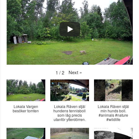
Next
»
1
/
2
Lokala Vargen
Lokala Räven stjäl
Lokala Räven stjäl
besöker tomten
hundens tennisboll
min hunds boll.
som låg precis
#animals #nature
utanför ytterdörren.
#wildlife