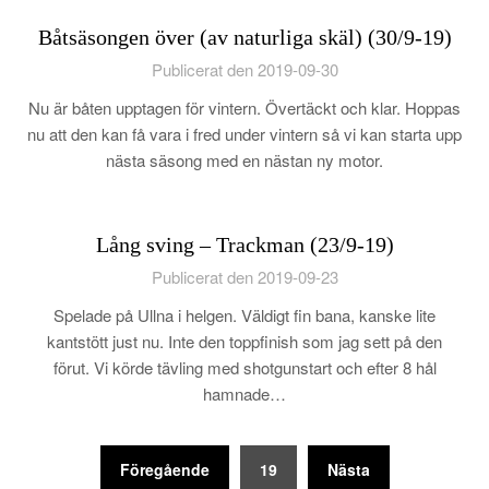
Båtsäsongen över (av naturliga skäl) (30/9-19)
Publicerat den 2019-09-30
Nu är båten upptagen för vintern. Övertäckt och klar. Hoppas
nu att den kan få vara i fred under vintern så vi kan starta upp
nästa säsong med en nästan ny motor.
Lång sving – Trackman (23/9-19)
Publicerat den 2019-09-23
Spelade på Ullna i helgen. Väldigt fin bana, kanske lite
kantstött just nu. Inte den toppfinish som jag sett på den
förut. Vi körde tävling med shotgunstart och efter 8 hål
hamnade…
Sidnumrering
Föregående
19
Nästa